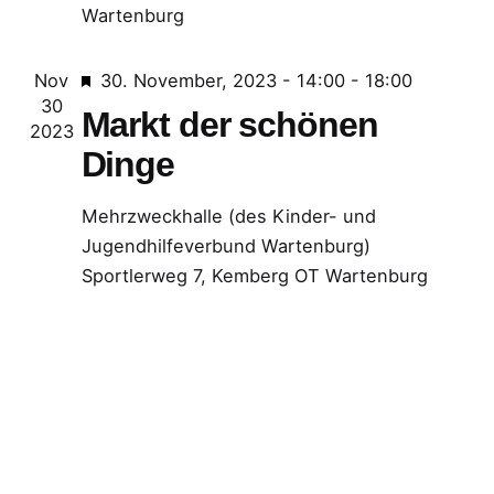
A
N
Wartenburg
l
n
a
e
s
v
E
Nov
30. November, 2023 - 14:00
-
18:00
n
30
m
Markt der schönen
i
i
2023
p
Dinge
c
g
f
h
a
o
Mehrzweckhalle (des Kinder- und
h
t
t
Jugendhilfeverbund Wartenburg)
l
Sportlerweg 7, Kemberg OT Wartenburg
e
i
e
n
o
n
,
n
N
a
v