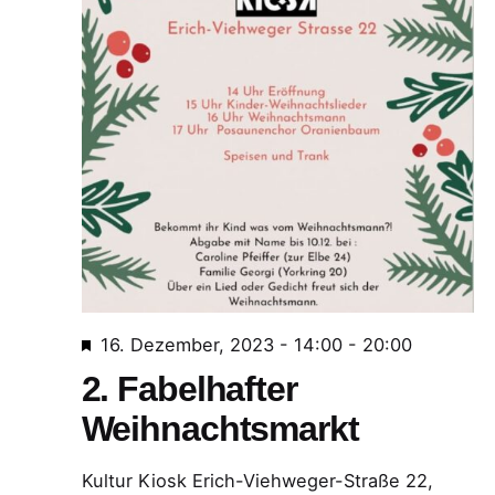
n
n
g
g
e
A
n
n
S
s
u
i
c
c
h
h
e
t
E
16. Dezember, 2023 - 14:00
-
20:00
m
u
e
2. Fabelhafter
p
n
n
Weihnachtsmarkt
f
d
-
o
Kultur Kiosk
Erich-Viehweger-Straße 22,
h