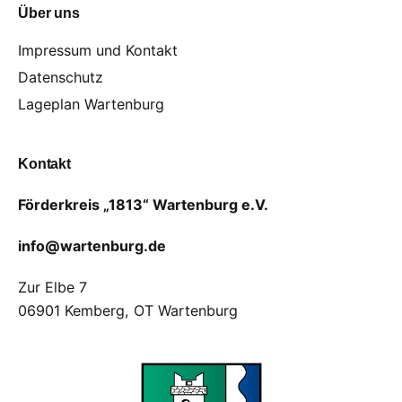
Über uns
i
g
Impressum und Kontakt
Datenschutz
a
Lageplan Wartenburg
t
i
Kontakt
o
Förderkreis „1813“ Wartenburg e.V.
n
info@wartenburg.de
Zur Elbe 7
06901 Kemberg, OT Wartenburg