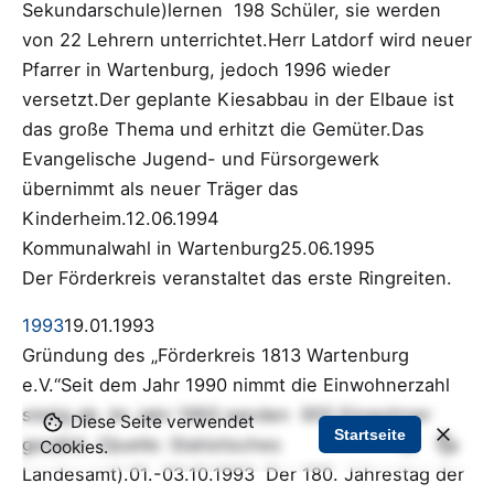
Sekundarschule)lernen 198 Schüler, sie werden
von 22 Lehrern unterrichtet.Herr Latdorf wird neuer
Pfarrer in Wartenburg, jedoch 1996 wieder
versetzt.Der geplante Kiesabbau in der Elbaue ist
das große Thema und erhitzt die Gemüter.Das
Evangelische Jugend- und Fürsorgewerk
übernimmt als neuer Träger das
Kinderheim.12.06.1994
Kommunalwahl in Wartenburg25.06.1995
Der Förderkreis veranstaltet das erste Ringreiten.
1993
19.01.1993
Gründung des „Förderkreis 1813 Wartenburg
e.V.“Seit dem Jahr 1990 nimmt die Einwohnerzahl
stetig ab. Im Jahr 1993 werden 955 Einwohner
Diese Seite verwendet
Startseite
gezählt. (Quelle: Statistisches
Cookies.
Landesamt).01.-03.10.1993 Der 180. Jahrestag der