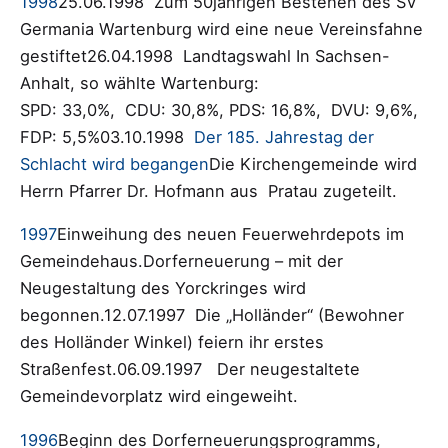
1998
25.06.1998 Zum 50jährigen Bestehen des SV
Germania Wartenburg wird eine neue Vereinsfahne
gestiftet26.04.1998 Landtagswahl In Sachsen-
Anhalt, so wählte Wartenburg:
SPD: 33,0%, CDU: 30,8%, PDS: 16,8%, DVU: 9,6%,
FDP: 5,5%03.10.1998
Der 185. Jahrestag der
Schlacht wird begangen
Die Kirchengemeinde wird
Herrn Pfarrer Dr. Hofmann aus Pratau zugeteilt.
1997
Einweihung des neuen Feuerwehrdepots im
Gemeindehaus.Dorferneuerung – mit der
Neugestaltung des Yorckringes wird
begonnen.12.07.1997 Die „Holländer“ (Bewohner
des Holländer Winkel) feiern ihr erstes
Straßenfest.06.09.1997 Der neugestaltete
Gemeindevorplatz wird eingeweiht.
1996
Beginn des Dorferneuerungsprogramms,