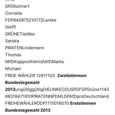
SPDKuhnert
Cornelia
FDP840975210772Lemke
Steffi
GRÜNETiedtke
Sandra
PIRATENLindemann
Thomas
NPDKlapprothArndtAfDMarks
Michael
FREIE WÄHLER 12911103
Zweitstimmen
Bundestagswahl
2013
ungültiggültigDIELINKECDUSPDFDPGrüne1140
68318471910PIRATENNPDMLDPAfDproDeutschland
FREIHEWÄHLERÖDP1115016070
Erststimmen
Bundestagswahl 2013