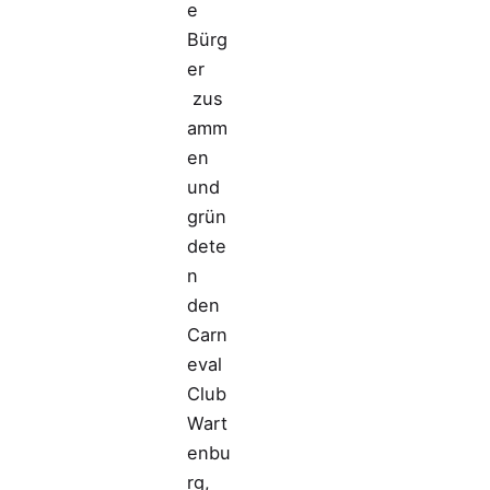
e
Bürg
er
zus
amm
en
und
grün
dete
n
den
Carn
eval
Club
Wart
enbu
rg,