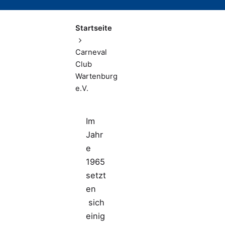
Startseite
Carneval
Club
Wartenburg
e.V.
Im
Jahr
e
1965
setzt
en
sich
einig