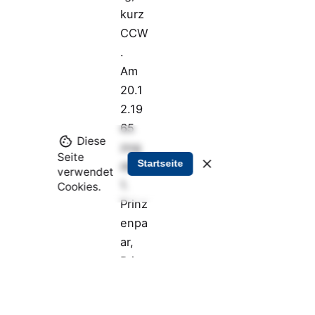
kurz
CCW
.
Am
20.1
2.19
65
Diese
zog
Seite
Startseite
das
verwendet
1.
Cookies.
Prinz
enpa
ar,
Prinz
essi
n