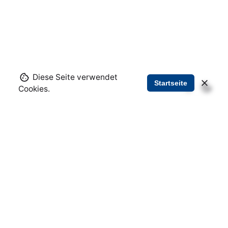
Lageplan Wartenburg
Kontakt
Förderkreis „1813“ Wartenburg e.V.
Diese Seite verwendet
Startseite
Cookies.
info@wartenburg.de
Zur Elbe 7
06901 Kemberg, OT Wartenburg