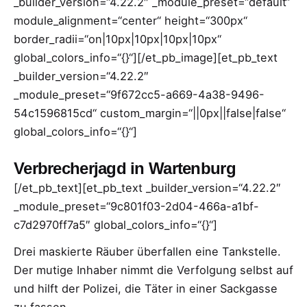
_builder_version=“4.22.2″ _module_preset=“default“
module_alignment=“center“ height=“300px“
border_radii=“on|10px|10px|10px|10px“
global_colors_info=“{}“][/et_pb_image][et_pb_text
_builder_version=“4.22.2″
_module_preset=“9f672cc5-a669-4a38-9496-
54c1596815cd“ custom_margin=“||0px||false|false“
global_colors_info=“{}“]
Verbrecherjagd in Wartenburg
[/et_pb_text][et_pb_text _builder_version=“4.22.2″
_module_preset=“9c801f03-2d04-466a-a1bf-
c7d2970ff7a5″ global_colors_info=“{}“]
Drei maskierte Räuber überfallen eine Tankstelle.
Der mutige Inhaber nimmt die Verfolgung selbst auf
und hilft der Polizei, die Täter in einer Sackgasse