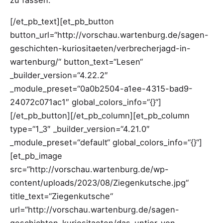
zu fassen.
[/et_pb_text][et_pb_button
button_url=“http://vorschau.wartenburg.de/sagen-
geschichten-kuriositaeten/verbrecherjagd-in-
wartenburg/“ button_text=“Lesen“
_builder_version=“4.22.2″
_module_preset=“0a0b2504-a1ee-4315-bad9-
24072c071ac1″ global_colors_info=“{}“]
[/et_pb_button][/et_pb_column][et_pb_column
type=“1_3″ _builder_version=“4.21.0″
_module_preset=“default“ global_colors_info=“{}“]
[et_pb_image
src=“http://vorschau.wartenburg.de/wp-
content/uploads/2023/08/Ziegenkutsche.jpg“
title_text=“Ziegenkutsche“
url=“http://vorschau.wartenburg.de/sagen-