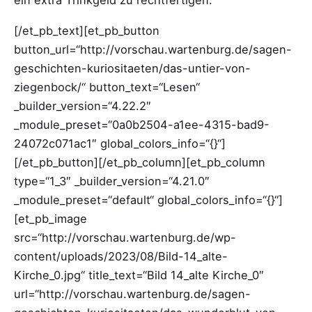
ein extra Trinkgeld zu rechtfertigen.
[/et_pb_text][et_pb_button
button_url=“http://vorschau.wartenburg.de/sagen-
geschichten-kuriositaeten/das-untier-von-
ziegenbock/“ button_text=“Lesen“
_builder_version=“4.22.2″
_module_preset=“0a0b2504-a1ee-4315-bad9-
24072c071ac1″ global_colors_info=“{}“]
[/et_pb_button][/et_pb_column][et_pb_column
type=“1_3″ _builder_version=“4.21.0″
_module_preset=“default“ global_colors_info=“{}“]
[et_pb_image
src=“http://vorschau.wartenburg.de/wp-
content/uploads/2023/08/Bild-14_alte-
Kirche_0.jpg“ title_text=“Bild 14_alte Kirche_0″
url=“http://vorschau.wartenburg.de/sagen-