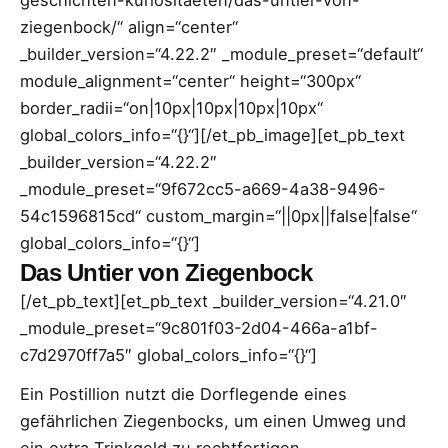
geschichten-kuriositaeten/das-untier-von-
ziegenbock/“ align=“center“
_builder_version=“4.22.2″ _module_preset=“default“
module_alignment=“center“ height=“300px“
border_radii=“on|10px|10px|10px|10px“
global_colors_info=“{}“][/et_pb_image][et_pb_text
_builder_version=“4.22.2″
_module_preset=“9f672cc5-a669-4a38-9496-
54c1596815cd“ custom_margin=“||0px||false|false“
global_colors_info=“{}“]
Das Untier von Ziegenbock
[/et_pb_text][et_pb_text _builder_version=“4.21.0″
_module_preset=“9c801f03-2d04-466a-a1bf-
c7d2970ff7a5″ global_colors_info=“{}“]
Ein Postillion nutzt die Dorflegende eines
gefährlichen Ziegenbocks, um einen Umweg und