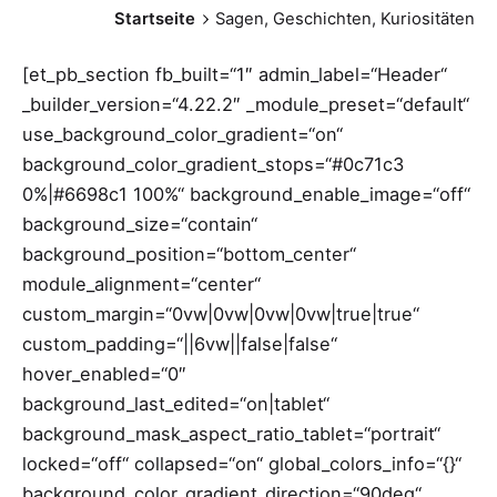
Startseite
Sagen, Geschichten, Kuriositäten
[et_pb_section fb_built=“1″ admin_label=“Header“
_builder_version=“4.22.2″ _module_preset=“default“
use_background_color_gradient=“on“
background_color_gradient_stops=“#0c71c3
0%|#6698c1 100%“ background_enable_image=“off“
background_size=“contain“
background_position=“bottom_center“
module_alignment=“center“
custom_margin=“0vw|0vw|0vw|0vw|true|true“
custom_padding=“||6vw||false|false“
hover_enabled=“0″
background_last_edited=“on|tablet“
background_mask_aspect_ratio_tablet=“portrait“
locked=“off“ collapsed=“on“ global_colors_info=“{}“
background_color_gradient_direction=“90deg“