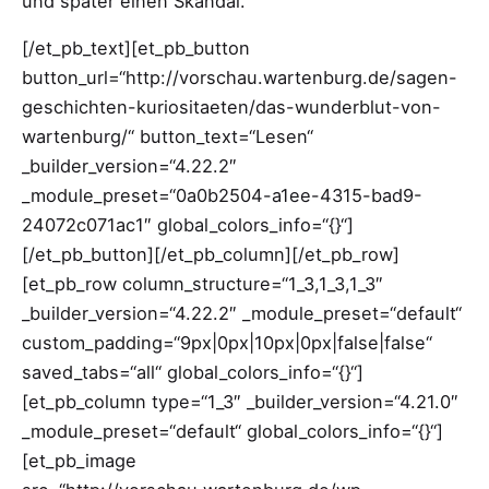
und später einen Skandal.
[/et_pb_text][et_pb_button
button_url=“http://vorschau.wartenburg.de/sagen-
geschichten-kuriositaeten/das-wunderblut-von-
wartenburg/“ button_text=“Lesen“
_builder_version=“4.22.2″
_module_preset=“0a0b2504-a1ee-4315-bad9-
24072c071ac1″ global_colors_info=“{}“]
[/et_pb_button][/et_pb_column][/et_pb_row]
[et_pb_row column_structure=“1_3,1_3,1_3″
_builder_version=“4.22.2″ _module_preset=“default“
custom_padding=“9px|0px|10px|0px|false|false“
saved_tabs=“all“ global_colors_info=“{}“]
[et_pb_column type=“1_3″ _builder_version=“4.21.0″
_module_preset=“default“ global_colors_info=“{}“]
[et_pb_image