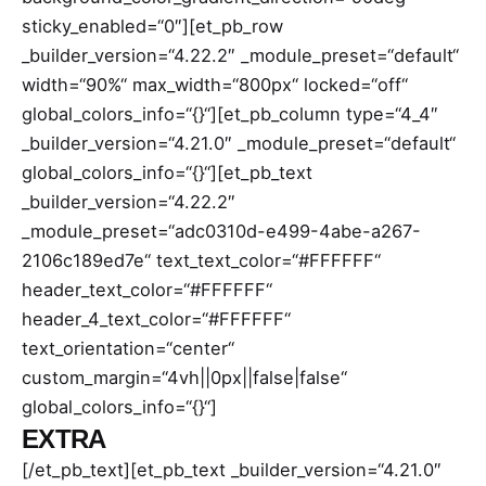
sticky_enabled=“0″][et_pb_row
_builder_version=“4.22.2″ _module_preset=“default“
width=“90%“ max_width=“800px“ locked=“off“
global_colors_info=“{}“][et_pb_column type=“4_4″
_builder_version=“4.21.0″ _module_preset=“default“
global_colors_info=“{}“][et_pb_text
_builder_version=“4.22.2″
_module_preset=“adc0310d-e499-4abe-a267-
2106c189ed7e“ text_text_color=“#FFFFFF“
header_text_color=“#FFFFFF“
header_4_text_color=“#FFFFFF“
text_orientation=“center“
custom_margin=“4vh||0px||false|false“
global_colors_info=“{}“]
EXTRA
[/et_pb_text][et_pb_text _builder_version=“4.21.0″