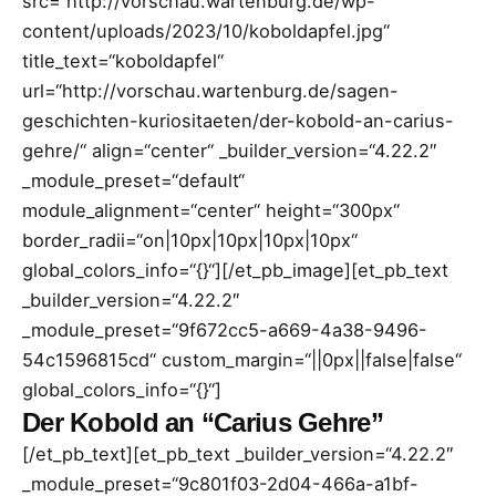
src=“http://vorschau.wartenburg.de/wp-
content/uploads/2023/10/koboldapfel.jpg“
title_text=“koboldapfel“
url=“http://vorschau.wartenburg.de/sagen-
geschichten-kuriositaeten/der-kobold-an-carius-
gehre/“ align=“center“ _builder_version=“4.22.2″
_module_preset=“default“
module_alignment=“center“ height=“300px“
border_radii=“on|10px|10px|10px|10px“
global_colors_info=“{}“][/et_pb_image][et_pb_text
_builder_version=“4.22.2″
_module_preset=“9f672cc5-a669-4a38-9496-
54c1596815cd“ custom_margin=“||0px||false|false“
global_colors_info=“{}“]
Der Kobold an “Carius Gehre”
[/et_pb_text][et_pb_text _builder_version=“4.22.2″
_module_preset=“9c801f03-2d04-466a-a1bf-