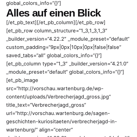
global_colors_info=“{}“]
Alles auf einen Blick
[/et_pb_text][/et_pb_column][/et_pb_row]
[et_pb_row column_structure=“1_3,1_3,1_3″
_builder_version=“4.22.2″ _module_preset=“default“
custom_padding=“9px|0px|10px|0px|false|false“
saved_tabs=“all“ global_colors_info=“{}“]
[et_pb_column type=“1_3″ _builder_version=“4.21.0″
_module_preset=“default“ global_colors_info=“{}“]
[et_pb_image
src=“http://vorschau.wartenburg.de/wp-
content/uploads/Verbrecherjagd_gross.jpg“
title_text=“Verbrecherjagd_gross“
url=“http://vorschau.wartenburg.de/sagen-
geschichten-kuriositaeten/verbrecherjagd-in-
wartenburg/“ align=“center“