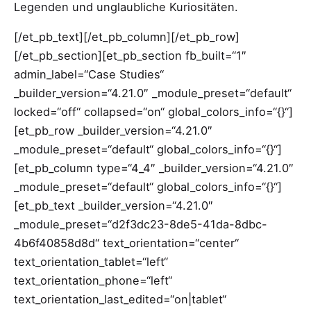
Legenden und unglaubliche Kuriositäten.
[/et_pb_text][/et_pb_column][/et_pb_row]
[/et_pb_section][et_pb_section fb_built=“1″
admin_label=“Case Studies“
_builder_version=“4.21.0″ _module_preset=“default“
locked=“off“ collapsed=“on“ global_colors_info=“{}“]
[et_pb_row _builder_version=“4.21.0″
_module_preset=“default“ global_colors_info=“{}“]
[et_pb_column type=“4_4″ _builder_version=“4.21.0″
_module_preset=“default“ global_colors_info=“{}“]
[et_pb_text _builder_version=“4.21.0″
_module_preset=“d2f3dc23-8de5-41da-8dbc-
4b6f40858d8d“ text_orientation=“center“
text_orientation_tablet=“left“
text_orientation_phone=“left“
text_orientation_last_edited=“on|tablet“