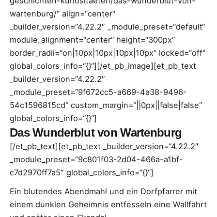
geschichten-kuriositaeten/das-wunderblut-von-
wartenburg/“ align=“center“
_builder_version=“4.22.2″ _module_preset=“default“
module_alignment=“center“ height=“300px“
border_radii=“on|10px|10px|10px|10px“ locked=“off“
global_colors_info=“{}“][/et_pb_image][et_pb_text
_builder_version=“4.22.2″
_module_preset=“9f672cc5-a669-4a38-9496-
54c1596815cd“ custom_margin=“||0px||false|false“
global_colors_info=“{}“]
Das Wunderblut von Wartenburg
[/et_pb_text][et_pb_text _builder_version=“4.22.2″
_module_preset=“9c801f03-2d04-466a-a1bf-
c7d2970ff7a5″ global_colors_info=“{}“]
Ein blutendes Abendmahl und ein Dorfpfarrer mit
einem dunklen Geheimnis entfesseln eine Wallfahrt