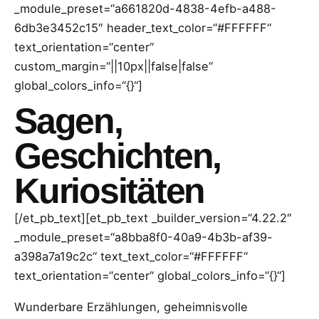
_module_preset=“a661820d-4838-4efb-a488-
6db3e3452c15″ header_text_color=“#FFFFFF“
text_orientation=“center“
custom_margin=“||10px||false|false“
global_colors_info=“{}“]
Sagen,
Geschichten,
Kuriositäten
[/et_pb_text][et_pb_text _builder_version=“4.22.2″
_module_preset=“a8bba8f0-40a9-4b3b-af39-
a398a7a19c2c“ text_text_color=“#FFFFFF“
text_orientation=“center“ global_colors_info=“{}“]
Wunderbare Erzählungen, geheimnisvolle