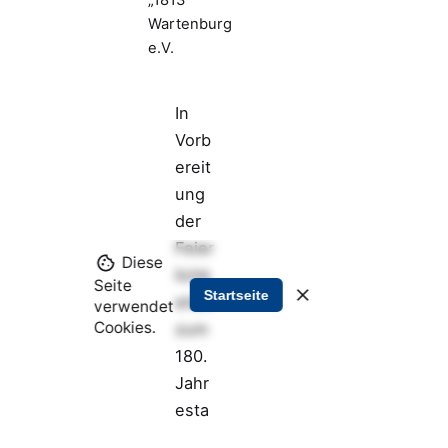
„1813“
Wartenburg
e.V.
In
Vorb
ereit
ung
der
Feier
Diese
lichk
Seite
Startseite
eiten
verwendet
Cookies.
zum
180.
Jahr
esta
ges