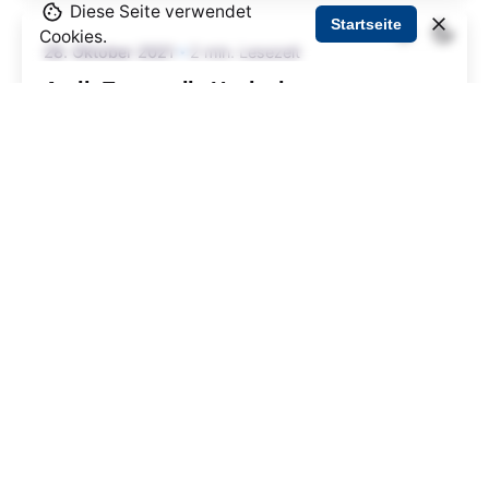
Diese Seite verwendet
Startseite
Cookies.
28. Oktober 2021
2 min. Lesezeit
Antik-Ersatzteile Hanisch
Restaurationsprodukte – Beschläge, Holzteile
und Mittel zur Oberflächenbearbeitung.
Gegründet im Jahre 1993,...
Unternehmen aus der Region
Mehr lesen
28. Oktober 2021
2 min. Lesezeit
Rehhahn Bau – Bauingenieure und
Bauhandwerker