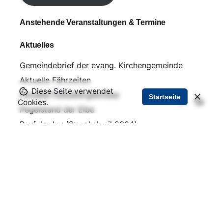
Anstehende Veranstaltungen & Termine
Aktuelles
Gemeindebrief der evang. Kirchengemeinde
Aktuelle Fährzeiten
Diese Seite verwendet
Aktuelle Fußballergebnisse
Startseite
Cookies.
Pegelstand der Elbe
Busfahrplan (Stand: April 2024)
Über uns
Impressum und Kontakt
Datenschutz