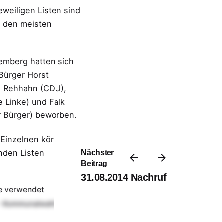
eweiligen Listen sind
t den meisten
Kemberg hatten sich
Bürger Horst
h Rehhahn (CDU),
e Linke) und Falk
er Bürger) beworben.
 Einzelnen können
nden Listen
Nächster
Beitrag
31.08.2014 Nachruf
e verwendet
Startseite
- Kommunalwahl!