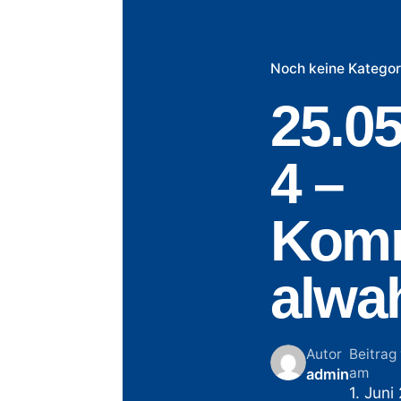
Noch keine Kategor
25.05
4 –
Kom
alwah
Autor
Beitrag 
am
admin
1. Juni