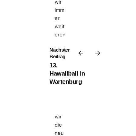
wir
imm
er
weit
eren
twic
Nächster
keln
Beitrag
und
13.
ergä
Hawaiiball in
nze
Wartenburg
n.
Diese
Seite
So
Startseite
verwendet
hab
Cookies.
en
wir
die
neu