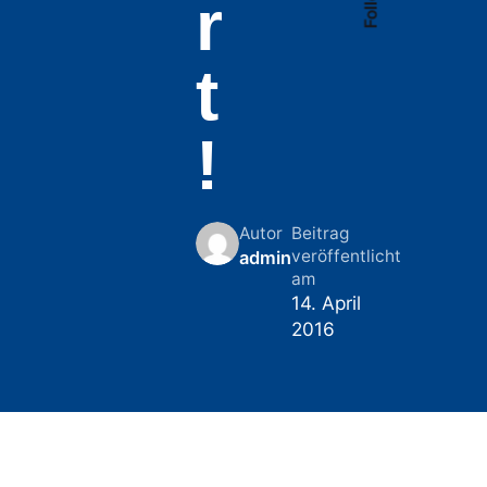
r
t
!
Autor
Beitrag
veröffentlicht
admin
am
14. April
2016