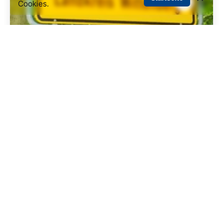
Cookies.
20. August 2024
1 min. Lesezeit
Sprechzeiten des Ortsbürgermeisters
Im Juli 2024 wurde Kai Tilliger zum neuen
Ortsbürgermeister gewählt. Nun hat...
Noch keine Kategorie
Mehr lesen