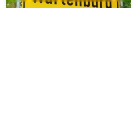
20. August 2024
1 min. Lesezeit
Sprechzeiten des Ortsbürgermeisters
Im Juli 2024 wurde Kai Tilliger zum neuen
Ortsbürgermeister gewählt. Nun hat...
Noch keine Kategorie