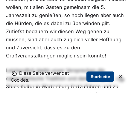
wollen, mit allen Gästen gemeinsam die 5.
Jahreszeit zu genießen, so hoch liegen aber auch
die Hürden, die es dabei zu überwinden gilt.
Zutiefst bedauern wir diesen Weg gehen zu
müssen, sind aber auch zugleich voller Hoffnung
und Zuversicht, dass es zu den
Großveranstaltungen möglich sein könnte!
Letztendlich bleibt unser Versprechen die
Diese Seite verwendet
Startseite
carnevalistische Tradition und damit ein großes
Cookies.
Stück Kultur in Wartenburg fortzuführen und zu
erhalten. Und genau daran halten wir fest. Auch
wenn die aktuelle Situation noch so trüb zu sein
scheint, so sehr sehen wir in dieser auch die
Chance den Carneval für die kommenden
Generationen fit zu machen.