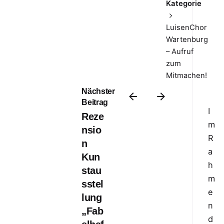
Kategorie
LuisenChor
Wartenburg
– Aufruf
zum
Mitmachen!
Nächster
Beitrag
I
Reze
m
nsio
R
n
a
Kun
h
stau
m
sstel
e
lung
n
„Fab
d
A