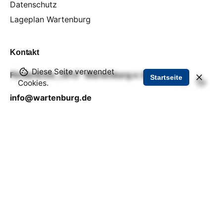
Datenschutz
Lageplan Wartenburg
Kontakt
Diese Seite verwendet
Förderkreis „1813“ Wartenburg e.V.
Startseite
Cookies.
info@wartenburg.de
Zur Elbe 7
06901 Kemberg, OT Wartenburg