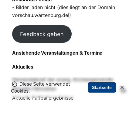
- Bilder laden nicht (dies liegt an der Domain
vorschau.wartenburg.de!)
Feedback geben
Anstehende Veranstaltungen & Termine
Aktuelles
Gemeindebrief der evang. Kirchengemeinde
Diese Seite verwendet
Startseite
Aktuelle Fährzeiten
Cookies.
Aktuelle Fußballergebnisse
Pegelstand der Elbe
Busfahrplan (Stand: April 2024)