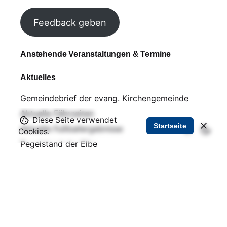
Feedback geben
Anstehende Veranstaltungen & Termine
Aktuelles
Gemeindebrief der evang. Kirchengemeinde
Aktuelle Fährzeiten
Diese Seite verwendet
Startseite
Aktuelle Fußballergebnisse
Cookies.
Pegelstand der Elbe
Busfahrplan (Stand: April 2024)
Über uns