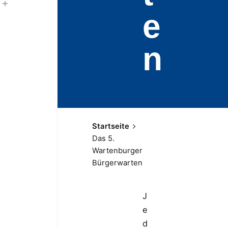
e
n
Startseite
Das 5.
Wartenburger
Bürgerwarten
J
e
d