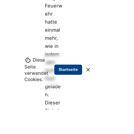
Feuerw
ehr
hatte
einmal
mehr,
wie in
jedem
Diese
Jahr,
Seite
Startseite
zum
verwendet
Fest
Cookies.
gelade
n.
Dieser
Einladu
ng
waren