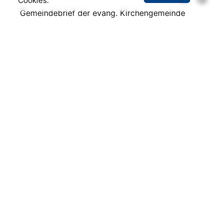
Cookies.
Gemeindebrief der evang. Kirchengemeinde
Aktuelle Fährzeiten
Aktuelle Fußballergebnisse
Pegelstand der Elbe
Busfahrplan (Stand: April 2024)
Über uns
Impressum und Kontakt
Datenschutz
Lageplan Wartenburg
Kontakt