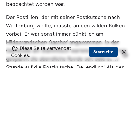
beobachtet worden war.
Der Postillion, der mit seiner Postkutsche nach
Wartenburg wollte, musste an den wilden Kolken
vorbei. Er war sonst immer pünktlich am
Hildebrandschen Gasthof angekommen. In der
Diese Seite verwendet
Gaststube am Stammtisch wartete deshalb schon
Startseite
Cookies.
gespannt die abendliche Runde seit bald einer
Stunde auf die Postkutsche. Da, endlich! Als der
Postillion nach einer Weile in die Gaststube trat und
der aufhorchenden Runde am Biertisch berichtete,
dass an den wilden Kolken die Pferde vor einem
Ungeheuer von Ziegenbock gescheut und
durchgegangen seien, waren sie entsetzt, und die
Gesichter erstarrten vor Grauen. „Und ich kann
doch mit Pferden umgehen. Meine habe ich doch
sonst fest in der Hand!“ erzählte der Postillion