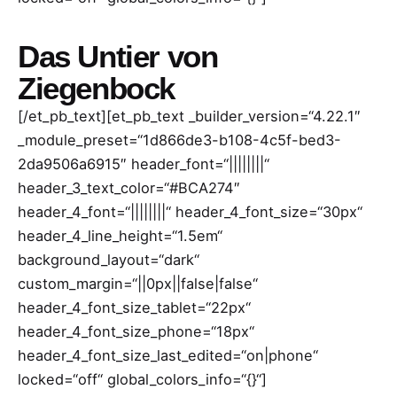
Das Untier von
Ziegenbock
[/et_pb_text][et_pb_text _builder_version=“4.22.1″
_module_preset=“1d866de3-b108-4c5f-bed3-
2da9506a6915″ header_font=“||||||||“
header_3_text_color=“#BCA274″
header_4_font=“||||||||“ header_4_font_size=“30px“
header_4_line_height=“1.5em“
background_layout=“dark“
custom_margin=“||0px||false|false“
header_4_font_size_tablet=“22px“
header_4_font_size_phone=“18px“
header_4_font_size_last_edited=“on|phone“
locked=“off“ global_colors_info=“{}“]