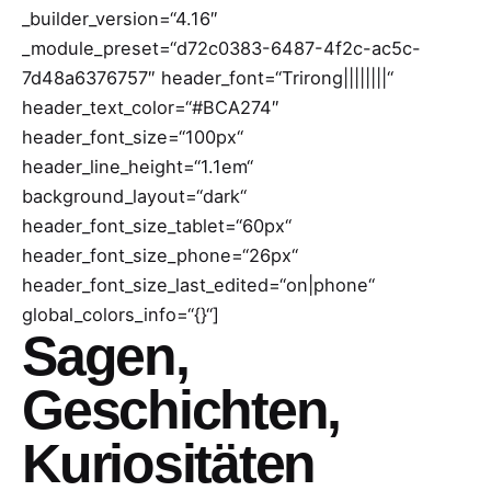
_builder_version=“4.16″
_module_preset=“d72c0383-6487-4f2c-ac5c-
7d48a6376757″ header_font=“Trirong||||||||“
header_text_color=“#BCA274″
header_font_size=“100px“
header_line_height=“1.1em“
background_layout=“dark“
header_font_size_tablet=“60px“
header_font_size_phone=“26px“
header_font_size_last_edited=“on|phone“
global_colors_info=“{}“]
Sagen,
Geschichten,
Kuriositäten