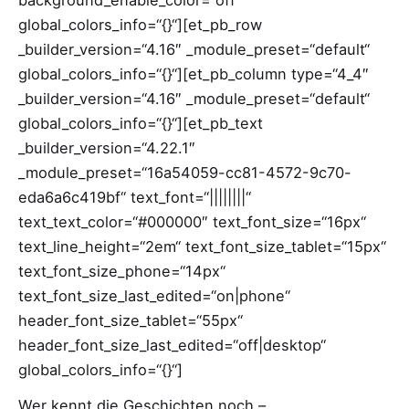
background_enable_color=“off“
global_colors_info=“{}“][et_pb_row
_builder_version=“4.16″ _module_preset=“default“
global_colors_info=“{}“][et_pb_column type=“4_4″
_builder_version=“4.16″ _module_preset=“default“
global_colors_info=“{}“][et_pb_text
_builder_version=“4.22.1″
_module_preset=“16a54059-cc81-4572-9c70-
eda6a6c419bf“ text_font=“||||||||“
text_text_color=“#000000″ text_font_size=“16px“
text_line_height=“2em“ text_font_size_tablet=“15px“
text_font_size_phone=“14px“
text_font_size_last_edited=“on|phone“
header_font_size_tablet=“55px“
header_font_size_last_edited=“off|desktop“
global_colors_info=“{}“]
Wer kennt die Geschichten noch –