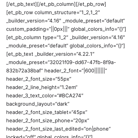
[/et_pb_text][/et_pb_column][/et_pb_row]
[et_pb_row column_structure=“1_2,1_2″
_builder_version=“4.16″ _module_preset=“default“
custom_padding=“||0px|||“ global_colors_info=“{}“]
[et_pb_column type=“1_2″ _builder_version=“4.16″
_module_preset=“default“ global_colors_info=“{}“]
[et_pb_text _builder_version=“4.22.1″
_module_preset=“32021f09-dd67-47fb-8f9a-
832b72a38baf“ header_2_font=“|600|||||||“
header_2_font_size=“55px“
header_2_line_height=“1.2em“
header_3_text_color=“#BCA274″
background_layout=“dark“
header_2_font_size_tablet=“45px“
header_2_font_size_phone=“20px“
header_2_font_size_last_edited=“on|phone“
locked=“off“ global_colors_info=“{}“]