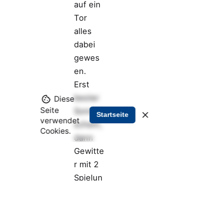
auf ein
Tor
alles
dabei
gewes
en.
Erst
bester
Diese
Seite
Sonnen
Startseite
verwendet
schein,
Cookies.
dann
Gewitte
r mit 2
Spielun
terbrec
hungen
, viele