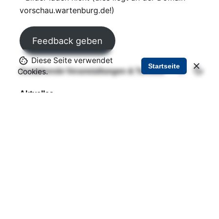
vorschau.wartenburg.de!)
Feedback geben
Diese Seite verwendet
Startseite
Anstehende Veranstaltungen & Termine
Cookies.
Aktuelles
Gemeindebrief der evang. Kirchengemeinde
Aktuelle Fährzeiten
Aktuelle Fußballergebnisse
Pegelstand der Elbe
Busfahrplan (Stand: April 2024)