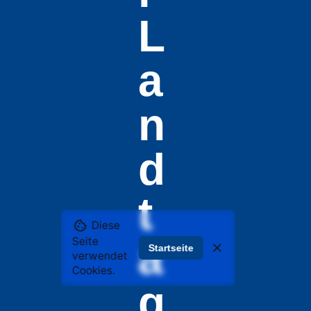
L
a
n
d
t
Diese
a
Seite
Startseite
verwendet
Cookies.
g