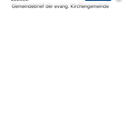
Gemeindebrief der evang. Kirchengemeinde
Aktuelle Fährzeiten
Aktuelle Fußballergebnisse
Pegelstand der Elbe
Busfahrplan (Stand: April 2024)
Über uns
Impressum und Kontakt
Datenschutz
Lageplan Wartenburg
Kontakt