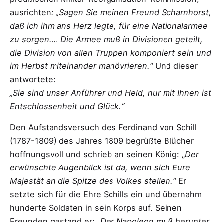
ausrichten
: „Sagen Sie meinen Freund Scharnhorst,
daß ich ihm ans Herz legte, für eine Nationalarmee
zu sorgen…. Die Armee muß in Divisionen geteilt,
die Division von allen Truppen komponiert sein und
im Herbst miteinander manövrieren.“
Und dieser
antwortete:
„Sie
sind unser Anführer und Held, nur mit Ihnen ist
Entschlossenheit und Glück.“
Den Aufstandsversuch des Ferdinand von Schill
(1787-1809) des Jahres 1809 begrüßte Blücher
hoffnungsvoll und schrieb an seinen König: „
Der
erwünschte Augenblick ist da, wenn sich Eure
Majestät an die Spitze des Volkes stellen.“
Er
setzte sich für die Ehre Schills ein und übernahm
hunderte Soldaten in sein Korps auf. Seinen
Freunden gestand er:
„Der Napoleon muß herunter,