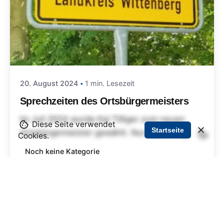
20. August 2024
1 min. Lesezeit
Sprechzeiten des Ortsbürgermeisters
Im Juli 2024 wurde Kai Tilliger zum neuen
Diese Seite verwendet
Startseite
Ortsbürgermeister gewählt. Nun hat...
Cookies.
Noch keine Kategorie
Mehr lesen