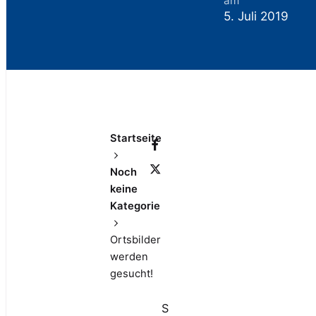
am
5. Juli 2019
Startseite
Noch
keine
Kategorie
Ortsbilder
werden
gesucht!
S