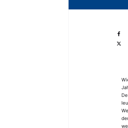
Wi
Ja
De
le
We
der
we