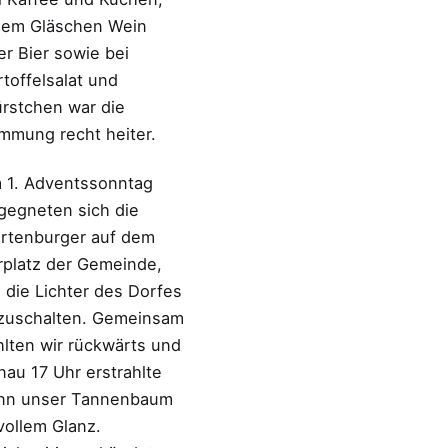
nem Gläschen Wein
er Bier sowie bei
rtoffelsalat und
rstchen war die
immung recht heiter.
 1. Adventssonntag
gegneten sich die
rtenburger auf dem
rplatz der Gemeinde,
 die Lichter des Dorfes
zuschalten. Gemeinsam
hlten wir rückwärts und
nau 17 Uhr erstrahlte
nn unser Tannenbaum
 vollem Glanz.