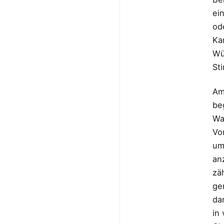
ei
od
Ka
Wü
St
Am
be
Wa
Vo
um
an
zä
ge
da
in