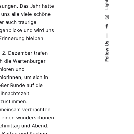
Light
Light
Dark
sungen. Das Jahr hatte
r uns alle viele schöne
er auch traurige
genblicke und wird uns
 Erinnerung bleiben.
Follow Us
 2. Dezember trafen
ch die Wartenburger
nioren und
niorinnen, um sich in
oßer Runde auf die
ihnachtszeit
nzustimmen.
meinsam verbrachten
r einen wunderschönen
chmittag und Abend.
i Kaffee und Kuchen,