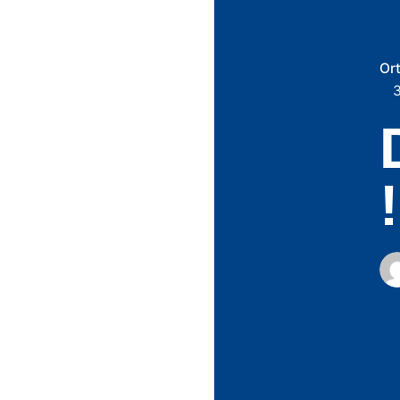
Or
3
!