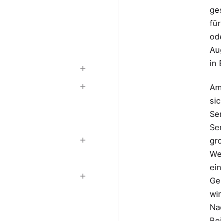
ge
fü
od
Au
in
Am
si
Se
Se
gr
We
ei
Ge
wi
Na
Be