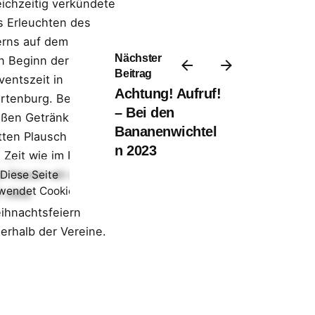
eichzeitig verkündete
s Erleuchten des
erns auf dem Kirchturm
Nächster
n Beginn der
Beitrag
ventszeit in
Achtung! Aufruf!
rtenburg. Bei einem
– Bei den
ißen Getränk, einem
Bananenwichtel
tten Plausch verging
n 2023
 Zeit wie im Fluge.
n freuen wir uns noch
Diese Seite
Startseite
wendet Cookies.
 viele
ihnachtsfeiern
nerhalb der Vereine.
 31.Dezember endet
ser Jahr in Wartenburg
t dem Bürgerwarten.